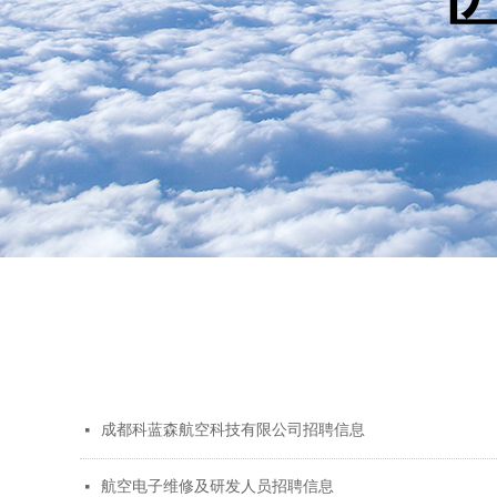
成都科蓝森航空科技有限公司招聘信息
넷
航空电子维修及研发人员招聘信息
넷